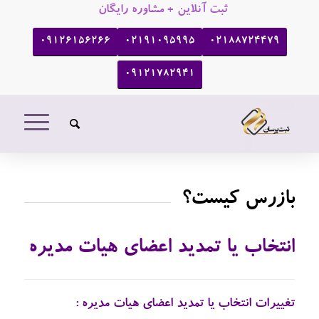
ثبت آنلاین + مشاوره رایگان
09126156266
02191095995
02188724479
09121782941
بازرس کیست؟
انتخاب یا تمدید اعضای هیات مدیره
تغییرات انتخاب یا تمدید اعضای هیات مدیره :