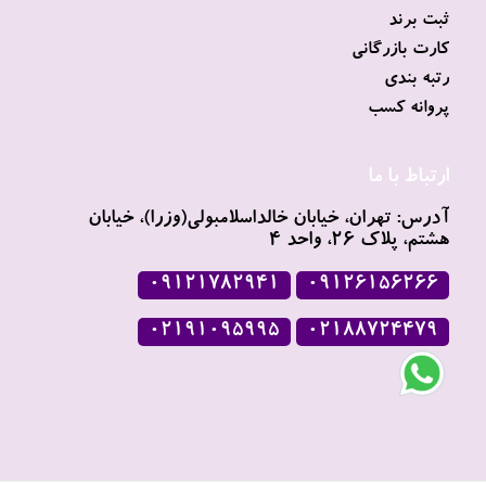
ثبت برند
کارت بازرگانی
رتبه بندی
پروانه کسب
ارتباط با ما
آدرس
: تهران، خیابان خالداسلامبولی(وزرا)، خیابان
هشتم، پلاک 26، واحد 4
09121782941
09126156266
02191095995
02188724479