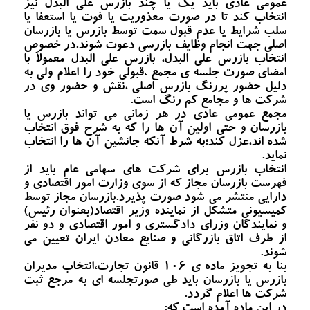
عمومی عادی باید یک یا چند بازرس علی البدل نیز
انتخاب کند تا در صورت معذوریت یا فوت یا استعفا یا
سلب شرایط یا عدم قبول سمت توسط بازرس یا بازرسان
اصلی جهت انجام وظایف بازرسی دعوت شوند.در خصوص
انتخاب بازرس علی البدل، بازرس علی البدل معمولاَ با
امضای صورت جلسه ی مجمع ،قبولی خود را اعلام ولی به
دلیل حضور پررنگ بازرس اصلی ،نقش و حضور وی در
شرکت ها و مجامع کم رنگ است.
مجمع عمومی عادی در هر زمانی می تواند بازرس یا
بازرسان و حتی اولین آن ها را که به شرح فوق انتخاب
شده اند،عزل کند؛به شرط آنکه جانشین آن ها را انتخاب
نماید.
انتخاب بازرس برای شرکت های سهامی عام باید از
فهرست بازرسان مجاز که از سوی وزارت امور اقتصادی و
دارایی منتشر می شود صورت پذیرد.بازرسان مجاز توسط
کمیسیونی متشکل از نماینده وزیر اقتصاد(بعنوان رئیس)
و نمایندگان وزرای دادگستری و امور اقتصادی و دو نفر
از طرف اتاق بازرگانی و صنایع معادن ایران تعیین می
شوند.
بنا به تجویز ماده ی 106 قانون تجارت،انتخاب مدیران
بازرس یا بازرسان باید طی صورتجلسه ای به مرجع ثبت
شرکت ها اعلام گردد.
در این ماده آمده است که: